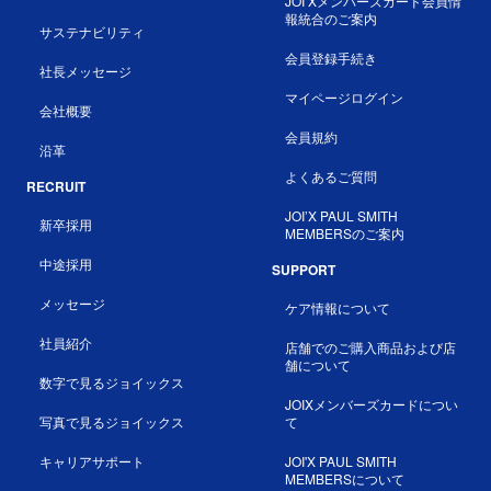
JOI’Xメンバーズカード会員情
報統合のご案内
サステナビリティ
会員登録手続き
社長メッセージ
マイページログイン
会社概要
会員規約
沿革
よくあるご質問
RECRUIT
JOI’X PAUL SMITH
新卒採用
MEMBERSのご案内
中途採用
SUPPORT
メッセージ
ケア情報について
社員紹介
店舗でのご購入商品および店
舗について
数字で見るジョイックス
JOIXメンバーズカードについ
写真で見るジョイックス
て
キャリアサポート
JOI'X PAUL SMITH
MEMBERSについて