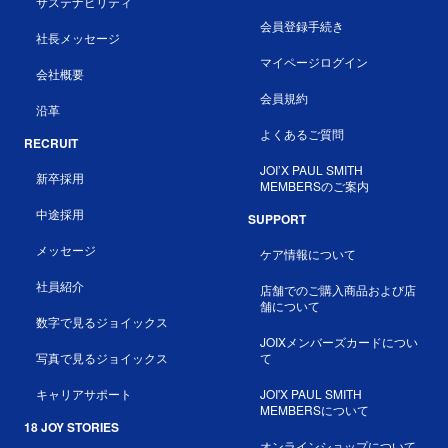
サステナビリティ
会員登録手続き
社長メッセージ
マイページログイン
会社概要
会員規約
沿革
よくあるご質問
RECRUIT
JOI’X PAUL SMITH
新卒採用
MEMBERSのご案内
中途採用
SUPPORT
メッセージ
ケア情報について
社員紹介
店舗でのご購入商品および店
舗について
数字で見るジョイックス
JOIXメンバーズカードについ
写真で見るジョイックス
て
キャリアサポート
JOI'X PAUL SMITH
MEMBERSについて
18 JOY STORIES
オンラインショップについて