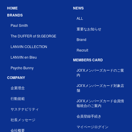
HOME
NEWS
BRANDS
ALL
Paul Smith
重要なお知らせ
The DUFFER of St.GEORGE
Brand
LANVIN COLLECTION
Recruit
LANVIN en Bleu
MEMBERS CARD
Psycho Bunny
JOI’Xメンバーズカードのご案
内
COMPANY
JOI’Xメンバーズカード対象店
企業理念
舗
行動規範
JOI’Xメンバーズカード会員情
報統合のご案内
サステナビリティ
会員登録手続き
社長メッセージ
マイページログイン
会社概要