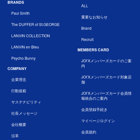
BRANDS
ALL
Paul Smith
重要なお知らせ
The DUFFER of St.GEORGE
Brand
LANVIN COLLECTION
Recruit
LANVIN en Bleu
MEMBERS CARD
Psycho Bunny
JOI’Xメンバーズカードのご案
内
COMPANY
JOI’Xメンバーズカード対象店
企業理念
舗
行動規範
JOI’Xメンバーズカード会員情
報統合のご案内
サステナビリティ
会員登録手続き
社長メッセージ
マイページログイン
会社概要
会員規約
沿革